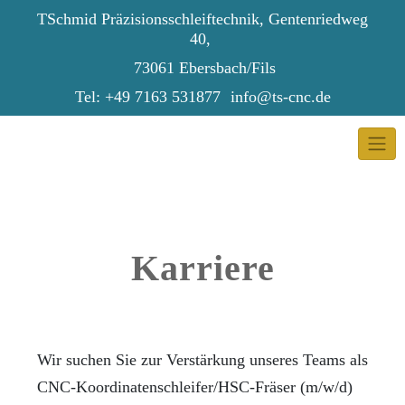
Skip
TSchmid Präzisionsschleiftechnik, Gentenriedweg
to
40,
content
73061 Ebersbach/Fils
Tel: +49 7163 531877
info@ts-cnc.de
Karriere
Wir suchen Sie zur Verstärkung unseres Teams als
CNC-Koordinatenschleifer/HSC-Fräser (m/w/d)